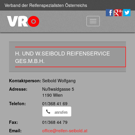
Verband der Reifenspezialisten Österreichs
Toggle
navigation
H. UND W.SEIBOLD REIFENSERVICE
GES.M.B.H.
Kontaktperson:
Seibold Wolfgang
Adresse:
Nußwaldgasse 5
1190 Wien
Telefon:
01/368 41 69
anrufen
Fax:
01/368 44 79
Email:
office@reifen-seibold.at