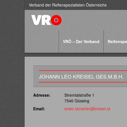
Verband der Reifenspezialisten Österreichs
VRÖ – Der Verband
Reifenspe
JOHANN LEO KREISEL GES.M.B.H.
Adresse:
Stremtalstraße 1
7540 Güssing
Email:
erwin.tamerler@kreisel.at