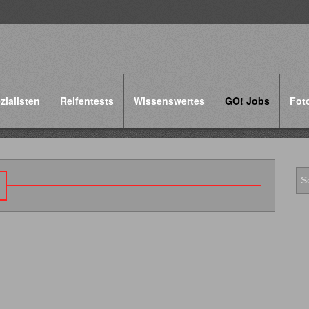
zialisten
Reifentests
Wissenswertes
GO! Jobs
Fot