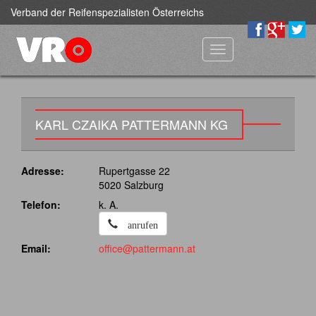
Verband der Reifenspezialisten Österreichs
Toggle
navigation
KARL CZAIKA PATTERMANN KG
Adresse:
Rupertgasse 22
5020 Salzburg
Telefon:
k. A.
anrufen
Email:
office@pattermann.at