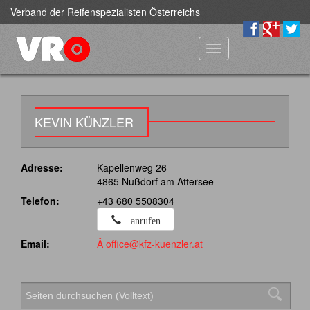
Verband der Reifenspezialisten Österreichs
Toggle
navigation
KEVIN KÜNZLER
Adresse:
Kapellenweg 26
4865 Nußdorf am Attersee
Telefon:
+43 680 5508304
anrufen
Email:
Â office@kfz-kuenzler.at