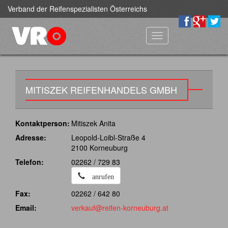
Verband der Reifenspezialisten Österreichs
Toggle
navigation
MITISZEK REIFENHANDELS GMBH
Kontaktperson:
Mitiszek Anita
Adresse:
Leopold-Loibl-Straße 4
2100 Korneuburg
Telefon:
02262 / 729 83
anrufen
Fax:
02262 / 642 80
Email:
verkauf@reifen-korneuburg.at