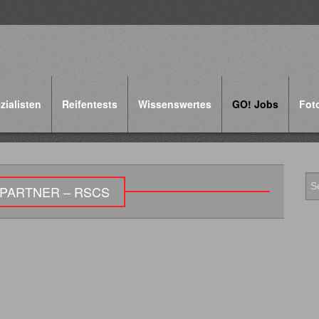
zialisten
Reifentests
Wissenswertes
GO! Jobs
Fot
 PARTNER – RSCS