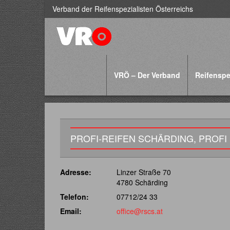
Verband der Reifenspezialisten Österreichs
VRÖ – Der Verband
Reifenspe
PROFI-REIFEN SCHÄRDING, PROFI
Adresse:
Linzer Straße 70
4780 Schärding
Telefon:
07712/24 33
Email:
office@rscs.at