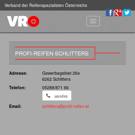
Verband der Reifenspezialisten Österreichs
Toggle
navigation
PROFI-REIFEN SCHLITTERS
Adresse:
Gewerbegebiet 26e
6262 Schlitters
Telefon:
05288/871 66
anrufen
Email:
schlitters@profi-reifen.at