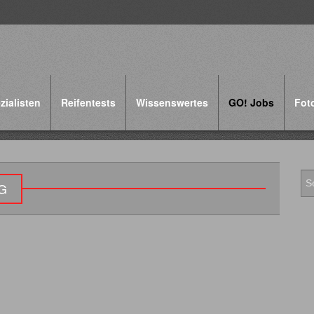
zialisten
Reifentests
Wissenswertes
GO! Jobs
Fot
G