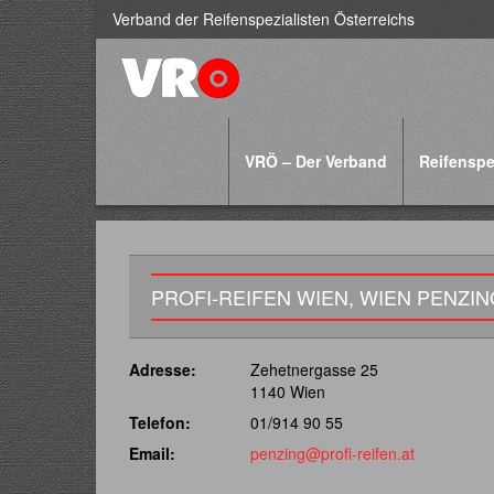
Verband der Reifenspezialisten Österreichs
VRÖ – Der Verband
Reifenspe
PROFI-REIFEN WIEN, WIEN PENZIN
Adresse:
Zehetnergasse 25
1140 Wien
Telefon:
01/914 90 55
Email:
penzing@profi-reifen.at