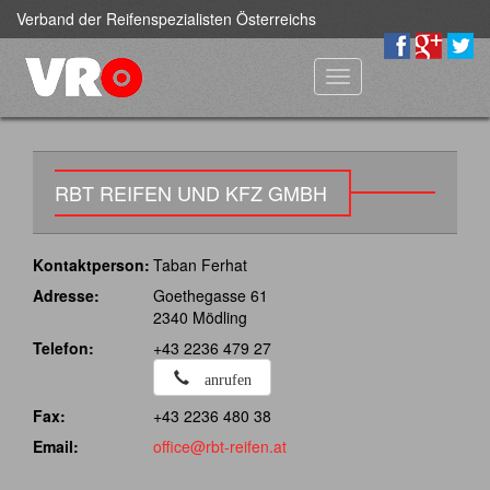
Verband der Reifenspezialisten Österreichs
Toggle
navigation
RBT REIFEN UND KFZ GMBH
Kontaktperson:
Taban Ferhat
Adresse:
Goethegasse 61
2340 Mödling
Telefon:
+43 2236 479 27
anrufen
Fax:
+43 2236 480 38
Email:
office@rbt-reifen.at