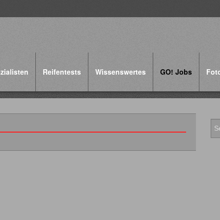
zialisten
Reifentests
Wissenswertes
GO! Jobs
Fot