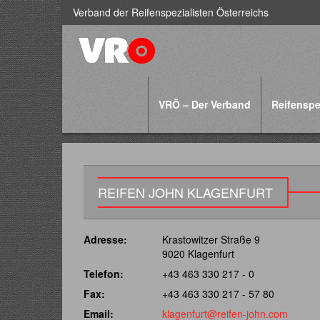
Verband der Reifenspezialisten Österreichs
VRÖ – Der Verband
Reifenspe
REIFEN JOHN KLAGENFURT
Adresse:
Krastowitzer Straße 9
9020 Klagenfurt
Telefon:
+43 463 330 217 - 0
Fax:
+43 463 330 217 - 57 80
Email:
klagenfurt@reifen-john.com