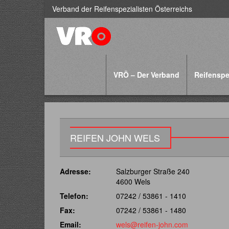
Verband der Reifenspezialisten Österreichs
VRÖ – Der Verband
Reifenspe
REIFEN JOHN WELS
Adresse:
Salzburger Straße 240
4600 Wels
Telefon:
07242 / 53861 - 1410
Fax:
07242 / 53861 - 1480
Email:
wels@reifen-john.com