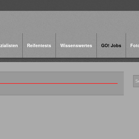
zialisten
Reifentests
Wissenswertes
GO! Jobs
Fot