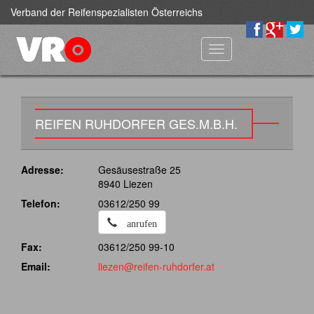
Verband der Reifenspezialisten Österreichs
Toggle
navigation
REIFEN RUHDORFER GES.M.B.H.
Adresse:
Gesäusestraße 25
8940 Liezen
Telefon:
03612/250 99
anrufen
Fax:
03612/250 99-10
Email:
liezen@reifen-ruhdorfer.at