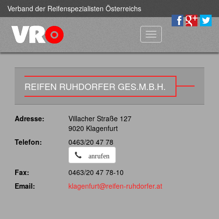
Verband der Reifenspezialisten Österreichs
Toggle
navigation
REIFEN RUHDORFER GES.M.B.H.
Adresse:
Villacher Straße 127
9020 Klagenfurt
Telefon:
0463/20 47 78
anrufen
Fax:
0463/20 47 78-10
Email:
klagenfurt@reifen-ruhdorfer.at