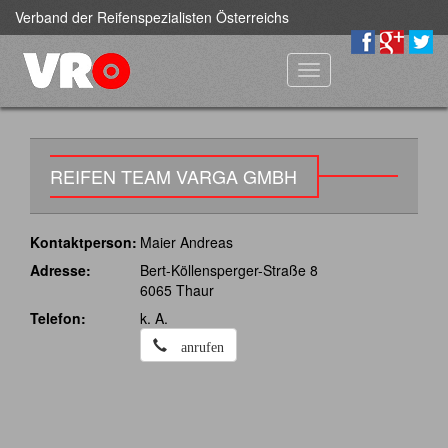
Verband der Reifenspezialisten Österreichs
Toggle
navigation
REIFEN TEAM VARGA GMBH
Kontaktperson:
Maier Andreas
Adresse:
Bert-Köllensperger-Straße 8
6065 Thaur
Telefon:
k. A.
anrufen