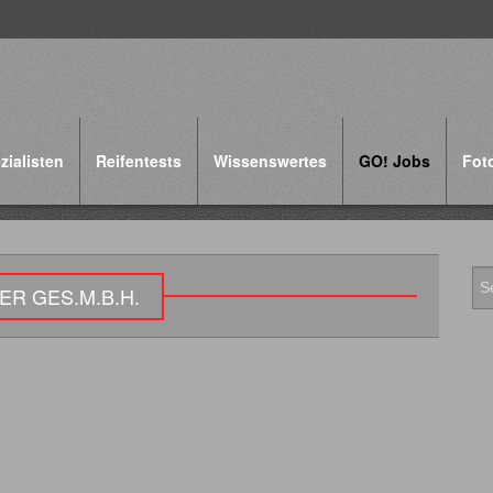
zialisten
Reifentests
Wissenswertes
GO! Jobs
Fot
R GES.M.B.H.