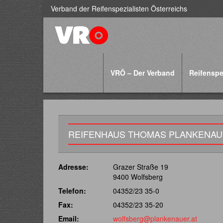
Verband der Reifenspezialisten Österreichs
VRÖ – Der Verband
Reifenspe
REIFENHAUS THOMAS PLANKENAUE
Adresse:
Grazer Straße 19
9400 Wolfsberg
Telefon:
04352/23 35-0
Fax:
04352/23 35-20
Email:
wolfsberg@plankenauer.at